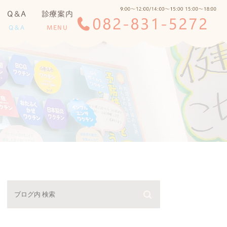
Q＆A
診療案内
Q＆A
MENU
小児科一般
予防接種
アレルギー科
乳児健診
低身長・肥満・夜尿症
について