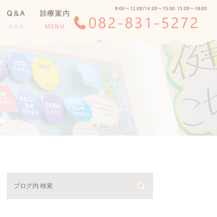
Q＆A
診療案内
Q＆A
MENU
小児科一般
予防接種
アレルギー科
乳児健診
低身長・肥満・夜尿症
について